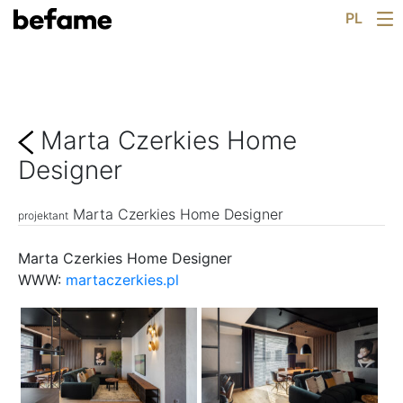
Skip
Dla Architekta
PL
Katalog
to
content
Konfigurator
Salony
Wiedza
Marta Czerkies Home
Pracuj z nami
Rekrutacja
Designer
O nas
Co nowego
Marta Czerkies Home Designer
projektant
Kontakt
Marta Czerkies Home Designer
WWW:
martaczerkies.pl