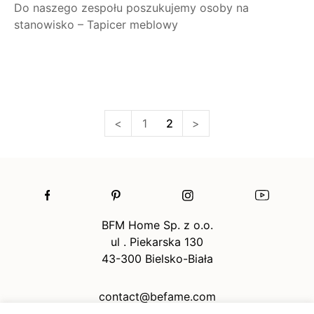
Do naszego zespołu poszukujemy osoby na
stanowisko – Tapicer meblowy
Nawigacja
<
1
2
>
po
wpisach
BFM Home Sp. z o.o.
ul . Piekarska 130
43-300 Bielsko-Biała
contact@befame.com