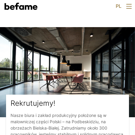
Skip
Dla Architekta
PL
Katalog
to
content
Konfigurator
Salony
Wiedza
Pracuj z nami
Rekrutacja
O nas
Co nowego
Kontakt
Rekrutujemy!
Nasze biura i zakład produkcyjny położone są w
malowniczej części Polski – na Podbeskidziu, na
obrzeżach Bielska-Białej. Zatrudniamy około 300
pracowników, jesteśmy stabilnym i solidnym pracodawcą,