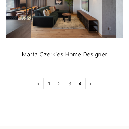
Marta Czerkies Home Designer
Nawigacja
<
1
2
3
4
>
po
wpisach