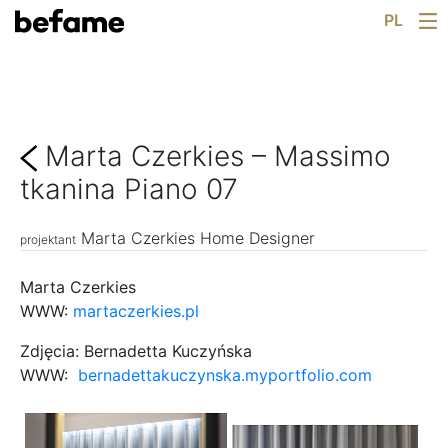
Skip
Dla Architekta
PL
Katalog
to
content
Konfigurator
Salony
Wiedza
Marta Czerkies – Massimo
Pracuj z nami
Rekrutacja
tkanina Piano 07
O nas
Co nowego
Marta Czerkies Home Designer
projektant
Kontakt
Marta Czerkies
WWW:
martaczerkies.pl
Zdjęcia: Bernadetta Kuczyńska
WWW:
bernadettakuczynska.myportfolio.com