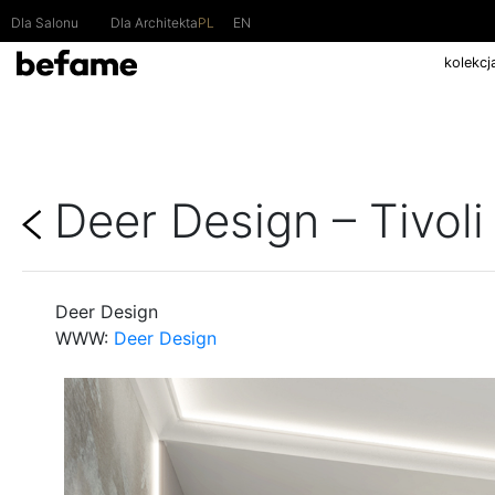
Skip
Dla Salonu
Dla Architekta
PL
EN
to
content
kolekcj
Deer Design – Tivoli
Deer Design
WWW:
Deer Design