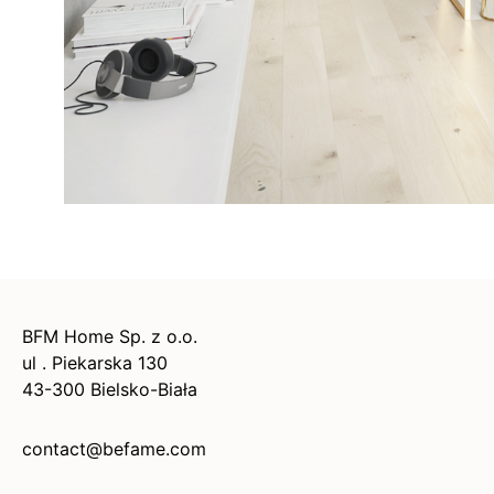
BFM Home Sp. z o.o.
ul . Piekarska 130
43-300 Bielsko-Biała
contact@befame.com