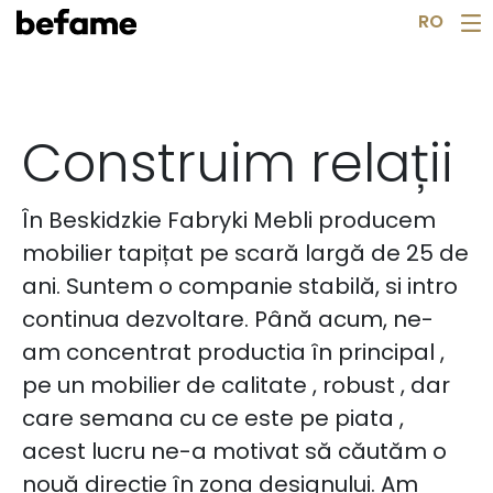
Pentru arhitecți
Skip
RO
Aranjamente
to
pentru magazine
content
Magazine
Cunoştinţe
despre noi
Construim relații
Ce este nou
Contactează-ne
În Beskidzkie Fabryki Mebli producem
mobilier tapițat pe scară largă de 25 de
ani. Suntem o companie stabilă, si intro
continua dezvoltare. Până acum, ne-
am concentrat productia în principal ,
pe un mobilier de calitate , robust , dar
care semana cu ce este pe piata ,
acest lucru ne-a motivat să căutăm o
nouă direcție în zona designului. Am