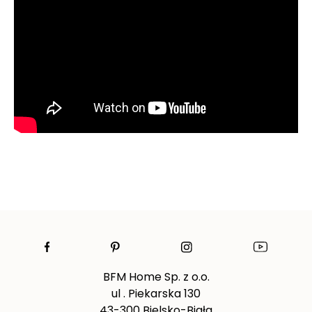
BFM Home Sp. z o.o.
ul . Piekarska 130
43-300 Bielsko-Biała