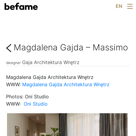
Arrangements
Skip
EN
For Architects
to
catalog
content
Configurator
Showrooms
Knowledge
Magdalena Gajda – Massimo
About Us
News
Gaja Architektura Wnętrz
designer
Contact
Magdalena Gajda Architektura Wnętrz
WWW:
Magdalena Gajda Architektura Wnętrz
Photos: Oni Studio
WWW:
Oni Studio